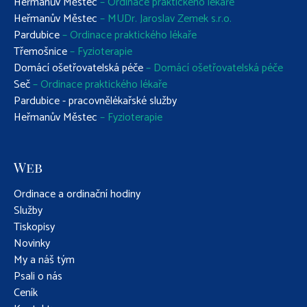
Heřmanův Městec
– Ordinace praktického lékaře
Heřmanův Městec
– MUDr. Jaroslav Zemek s.r.o.
Pardubice
– Ordinace praktického lékaře
Třemošnice
– Fyzioterapie
Domácí ošetřovatelská péče
– Domácí ošetřovatelská péče
Seč
– Ordinace praktického lékaře
Pardubice - pracovnělékařské služby
Heřmanův Městec
– Fyzioterapie
Web
Ordinace a ordinační hodiny
Služby
Tiskopisy
Novinky
My a náš tým
Psali o nás
Ceník