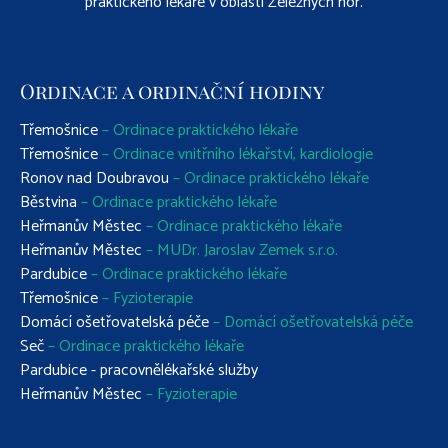
praktického lékaře v oblasti Železných hor.
Ordinace a ordinační hodiny
Třemošnice
– Ordinace praktického lékaře
Třemošnice
– Ordinace vnitřního lékařství, kardiologie
Ronov nad Doubravou
– Ordinace praktického lékaře
Běstvina
– Ordinace praktického lékaře
Heřmanův Městec
– Ordinace praktického lékaře
Heřmanův Městec
– MUDr. Jaroslav Zemek s.r.o.
Pardubice
– Ordinace praktického lékaře
Třemošnice
– Fyzioterapie
Domácí ošetřovatelská péče
– Domácí ošetřovatelská péče
Seč
– Ordinace praktického lékaře
Pardubice - pracovnělékařské služby
Heřmanův Městec
– Fyzioterapie