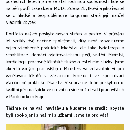
posledních letech jsme se stali rodinnou společností, kde se
na péči podílí také dcera MUDr. Zdena Zbytková a jako ředitel
se o hladké a bezproblémové fungování stará její manžel
Vladimír Zbytek.
Portfolio našich poskytovaných služeb je pestré. V průběhu
let vznikly dvě dceřiné společnosti, díky nimž provozujeme
nejen všeobecné praktické lékařství, ale také fyzioterapii a
rehabilitace, domácí ošetřovatelskou péči, vnitřní lékařství,
kardiologii, pracovně lékařské služby a estetické služby. Jsme
akreditovaným pracovištěm Ministerstva zdravotnictví pro
vzdělávání lékařů v základním kmenu i ve specializaci
všeobecné praktické lékařství. V současné době poskytujeme
kvalitní péči na špičkové úrovni na více než deseti pracovištích
v Pardubickém kraji.
Těšíme se na vaši návštěvu a budeme se snažit, abyste
byli spokojeni s našimi službami. Jsme tu pro vás!