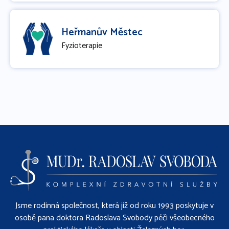
Heřmanův Městec
Fyzioterapie
Jsme rodinná společnost, která již od roku 1993 poskytuje v
osobě pana doktora Radoslava Svobody péči všeobecného