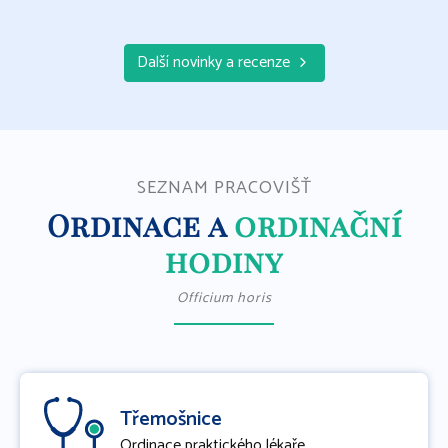
Číst více
Další novinky a recenze
SEZNAM PRACOVIŠŤ
Ordinace a
ordinační
hodiny
Officium horis
Třemošnice
Ordinace praktického lékaře