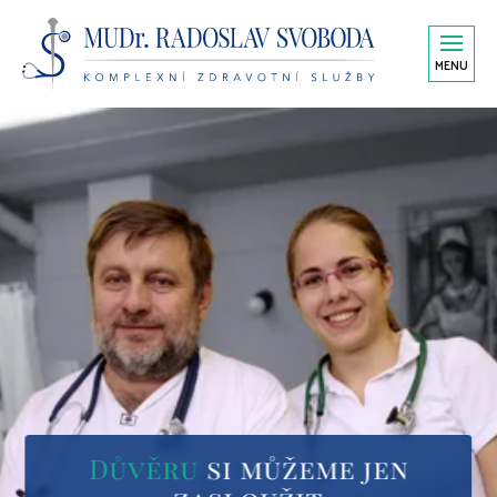
MENU
Důvěru
si můžeme jen